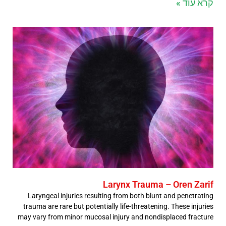
קרא עוד »
Larynx Trauma – Oren Zarif
Laryngeal injuries resulting from both blunt and penetrating
trauma are rare but potentially life-threatening. These injuries
may vary from minor mucosal injury and nondisplaced fracture