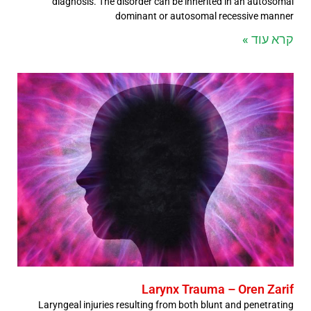
diagnosis. The disorder can be inherited in an autosomal
dominant or autosomal recessive manner
קרא עוד »
Larynx Trauma – Oren Zarif
Laryngeal injuries resulting from both blunt and penetrating